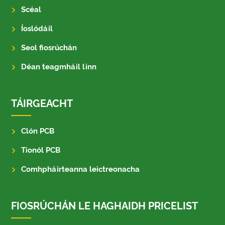
Scéal
Íoslódáil
Seol fiosrúchán
Déan teagmháil linn
TÁIRGEACHT
Clón PCB
Tionól PCB
Comhpháirteanna leictreonacha
FIOSRÚCHÁN LE HAGHAIDH PRICELIST