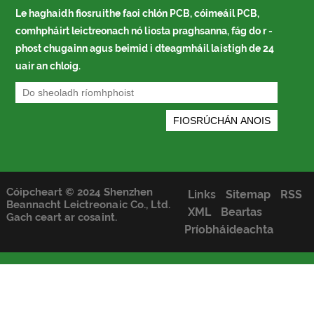
Le haghaidh fiosruithe faoi chlón PCB, cóimeáil PCB,
comhpháirt leictreonach nó liosta praghsanna, fág do r -
phost chugainn agus beimid i dteagmháil laistigh de 24
uair an chloig.
Cóipcheart © 2024 Shenzhen
Links
Sitemap
RSS
Beannacht Leictreonaic Co., Ltd.
XML
Beartas
Gach ceart ar cosaint.
Príobháideachta