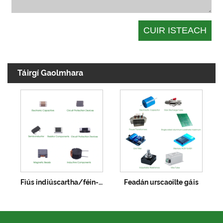
Táirgí Gaolmhara
Fiús indiúscartha/féin-athsholáthair
Feadán urscaoilte gáis