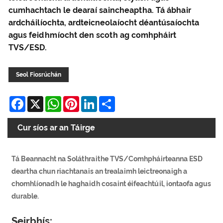
cumhachtach le dearaí saincheaptha. Tá ábhair
ardcháilíochta, ardteicneolaíocht déantúsaíochta
agus feidhmíocht den scoth ag comhpháirt
TVS/ESD.
Seol Fiosrúchán
Facebook
X
WhatsApp
Pinterest
LinkedIn
Share
Cur síos ar an Táirge
Tá Beannacht na Soláthraithe TVS/Comhpháirteanna ESD
deartha chun riachtanais an trealaimh leictreonaigh a
chomhlíonadh le haghaidh cosaint éifeachtúil, iontaofa agus
durable.
Seirbhís: