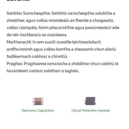
Seirbhís Saincheaptha: Seirbhís saincheaptha solúbtha a
sholáthar, agus voltas miondealú an fheiste a choigeartú,
voltas clampála, foirm phacáistithe agus paraiméadair eile
de réir riachtanais an úsáideora
Marthanacht: In ann suaití scaoilte leictreastatach
ardfhuinnimh agus voltas borrtha a sheasamh chun oibriú
fadtéarmach cobhsaí a chinntiú.
Praghas: Praghsanna iomaíocha a sholáthar chun cabhrú le
húsáideoirí costais soláthair a laghdú.