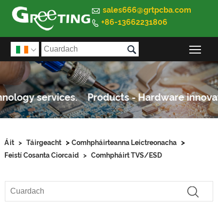

sales666@grtpcba.com
+86-13662231806


Sco

>
>
Áit
>
Táirgeacht
Comhpháirteanna Leictreonacha
Feistí Cosanta Ciorcaid
>
Comhpháirt TVS/ESD