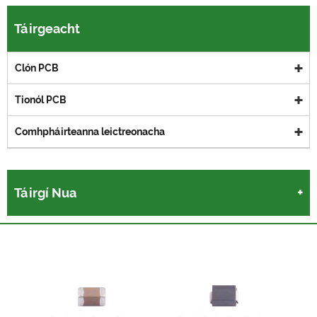
Táirgeacht
Clón PCB
Tionól PCB
Comhpháirteanna leictreonacha
Táirgí Nua