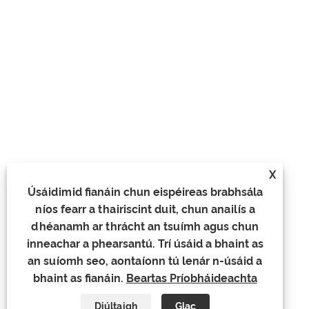
X
Úsáidimid fianáin chun eispéireas brabhsála
níos fearr a thairiscint duit, chun anailís a
dhéanamh ar thrácht an tsuímh agus chun
inneachar a phearsantú. Trí úsáid a bhaint as
an suíomh seo, aontaíonn tú lenár n-úsáid a
bhaint as fianáin.
Beartas Príobháideachta
Diúltaigh
Glac