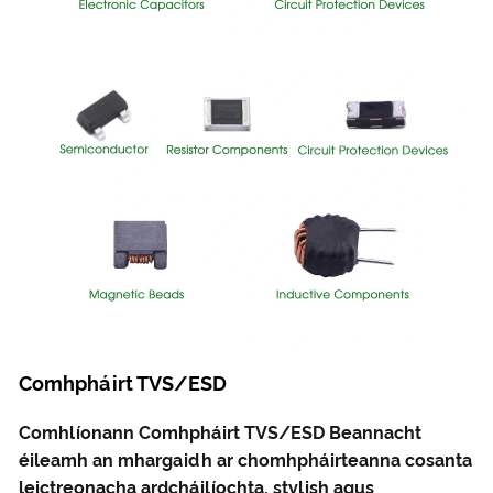
Comhpháirt TVS/ESD
Comhlíonann Comhpháirt TVS/ESD Beannacht
éileamh an mhargaidh ar chomhpháirteanna cosanta
leictreonacha ardcháilíochta, stylish agus