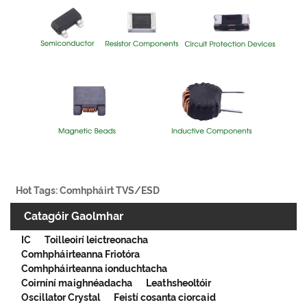
Hot Tags: Comhpháirt TVS/ESD
Catagóir Gaolmhar
IC
Toilleoirí leictreonacha
Comhpháirteanna Friotóra
Comhpháirteanna ionduchtacha
Coirníní maighnéadacha
Leathsheoltóir
Oscillator Crystal
Feistí cosanta ciorcaid