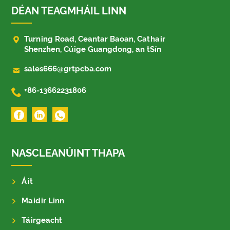
DÉAN TEAGMHÁIL LINN

Turning Road, Ceantar Baoan, Cathair
Shenzhen, Cúige Guangdong, an tSín

sales666@grtpcba.com

+86-13662231806
NASCLEANÚINT THAPA
Áit
Maidir Linn
Táirgeacht