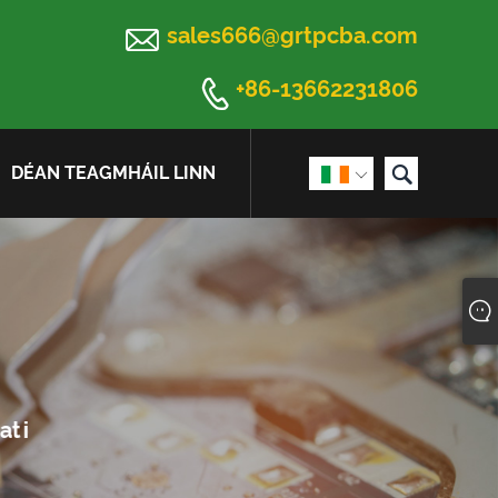

sales666@grtpcba.com

+86-13662231806

DÉAN TEAGMHÁIL LINN
