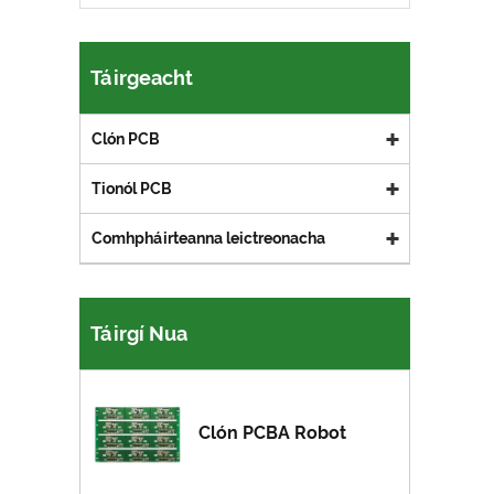
Táirgeacht
Clón PCB
Tionól PCB
Comhpháirteanna leictreonacha
Táirgí Nua
Clón PCBA Robot