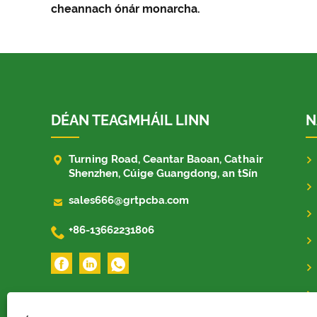
cheannach ónár monarcha.
DÉAN TEAGMHÁIL LINN
N

Turning Road, Ceantar Baoan, Cathair
Shenzhen, Cúige Guangdong, an tSín

sales666@grtpcba.com

+86-13662231806