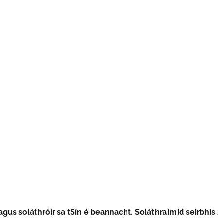
agus soláthróir sa tSín é beannacht. Soláthraímid seirbhís 