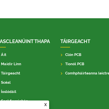
ASCLEANÚINT THAPA
TÁIRGEACHT
Áit
Clón PCB
Maidir Linn
Tionól PCB
Táirgeacht
Comhpháirteanna leictreon
Scéal
Íoslódáil
Seol fiosrúchán
X