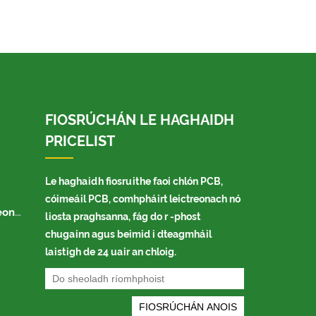
FIOSRÚCHÁN LE HAGHAIDH
PRICELIST
Le haghaidh fiosruithe faoi chlón PCB,
cóimeáil PCB, comhpháirt leictreonach nó
acha
liosta praghsanna, fág do r -phost
chugainn agus beimid i dteagmháil
laistigh de 24 uair an chloig.