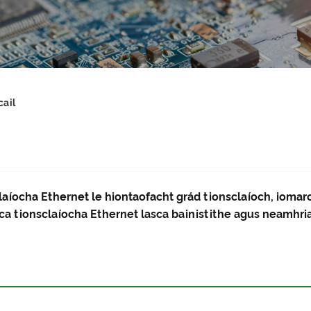
cail
aíocha Ethernet le hiontaofacht grád tionsclaíoch, iomarc
ca tionsclaíocha Ethernet lasca bainistithe agus neamhria