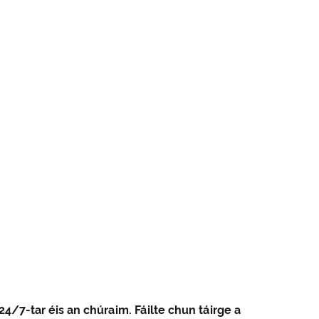
24/7-tar éis an chúraim. Fáilte chun táirge a