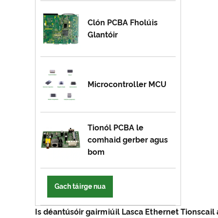
Clón PCBA Fholúis
Glantóir
Microcontroller MCU
Tionól PCBA le
comhaid gerber agus
bom
Gach táirge nua
Is déantúsóir gairmiúil Lasca Ethernet Tionscail 