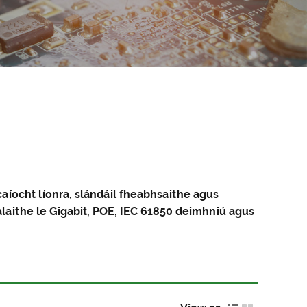
aíocht líonra, slándáil fheabhsaithe agus
laithe le Gigabit, POE, IEC 61850 deimhniú agus