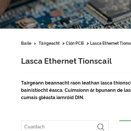
>
>
Baile
>
Táirgeacht
Clón PCB
Lasca Ethernet Tions
Lasca Ethernet Tionscail
Tairgeann beannacht raon leathan lasca thionscl
bainistíocht éasca. Cuimsíonn ár bpunann de las
cumais gléasta iarnróid DIN.