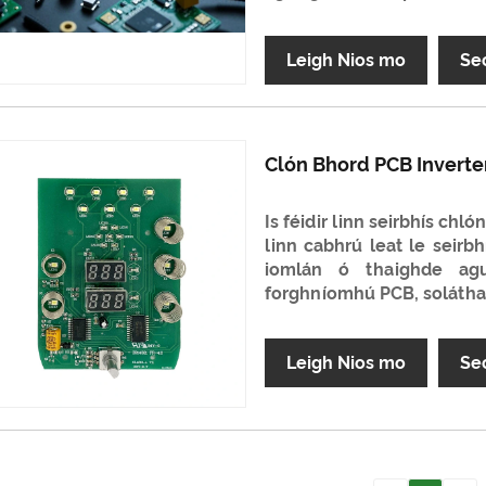
Leigh Nios mo
Se
Clón Bhord PCB Inverter
Is féidir linn seirbhís chló
linn cabhrú leat le seirb
iomlán ó thaighde agus
forghníomhú PCB, solátha
Leigh Nios mo
Se