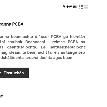
View as
rranna PCBA
rranna beannachta diffuser PCBA go hiomlán
thí shaibhir Beannacht i réimse PCBA sa
s déantúsaíochta. Le hardteicneolaíocht
chaighdeáin, tá beannacht tar éis an táirge seo
ardcháilíochta, ardcháilíochta agus buan.
ol Fiosrúchán
ad