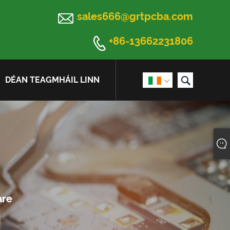

sales666@grtpcba.com

+86-13662231806

DÉAN TEAGMHÁIL LINN
