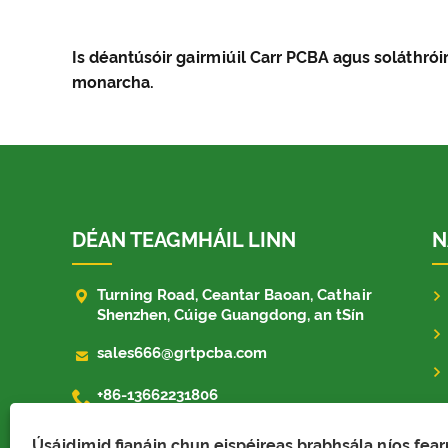
Is déantúsóir gairmiúil Carr PCBA agus soláthrói
monarcha.
DÉAN TEAGMHÁIL LINN
N

Turning Road, Ceantar Baoan, Cathair
Shenzhen, Cúige Guangdong, an tSín

sales666@grtpcba.com

+86-13662231806
Úsáidimid fianáin chun eispéireas brabhsála níos fearr 