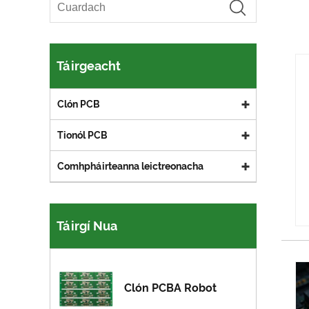
Táirgeacht
Clón PCB
Tionól PCB
Comhpháirteanna leictreonacha
Táirgí Nua
Clón PCBA Robot