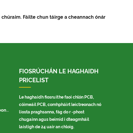
an chúraim. Fáilte chun táirge a cheannach ónár
FIOSRÚCHÁN LE HAGHAIDH
PRICELIST
Le haghaidh fiosruithe faoi chlón PCB,
cóimeáil PCB, comhpháirt leictreonach nó
acha
liosta praghsanna, fág do r -phost
chugainn agus beimid i dteagmháil
laistigh de 24 uair an chloig.