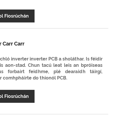
ol Fiosrúchán
 Carr Carr
nchló inverter inverter PCB a sholáthar. Is féidir
hís aon-stad. Chun tacú leat leis an bpróiseas
 forbairt feidhme, plé dearaidh táirgí,
r comhpháirte do thionól PCB.
ol Fiosrúchán