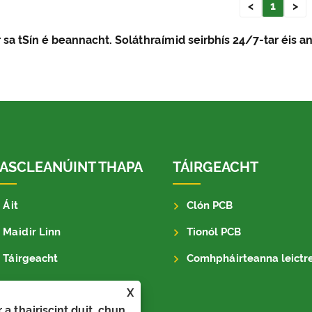
<
1
>
r sa tSín é beannacht. Soláthraímid seirbhís 24/7-tar éis 
ASCLEANÚINT THAPA
TÁIRGEACHT
Áit
Clón PCB
Maidir Linn
Tionól PCB
Táirgeacht
Comhpháirteanna leictreon
Scéal
X
a thairiscint duit, chun
Íoslódáil