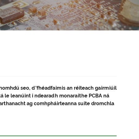
a chomhdú seo, d'fhéadfaimis an réiteach gairmiúil
l atá le leanúint i ndearadh monaraithe PCBA ná
mharthanacht ag comhpháirteanna suite dromchla