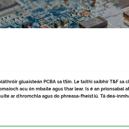
oláthróir gluaisteán PCBA sa tSín. Le taithí saibhir T&F s
as iomaíoch acu ón mbaile agus thar lear. Is é an prionsaba
suite ar dhromchla agus do phreasa-fheistiú. Tá dea-in