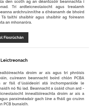
la den scoth ag an déantúsóir beannachta i
ad. Trí ardteicneolaíocht agus trealamh
 cóipeanna ardchruinnithe a dhéanamh de bhoird
á taithí shaibhir agus shaibhir ag foireann
hta an mhonaróra.
ol Fiosrúchán
 Leictreonach
ealtóireachta droim ar ais agus trí phróisis
eáin, cuireann beannacht boird chlón PCBA
h ar fáil d'úsáideoirí atá inchomparáide le
naidh nó fiú iad. Beannacht a úsáid chun ard -
icneolaíocht innealtóireachta droim ar ais a
gus paraiméadair gach líne a fháil go cruinn
an PCB bunaidh.