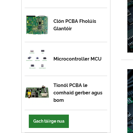
Clón PCBA Fholúis
Glantóir
Microcontroller MCU
Tionól PCBA le
comhaid gerber agus
bom
Gach táirge nua