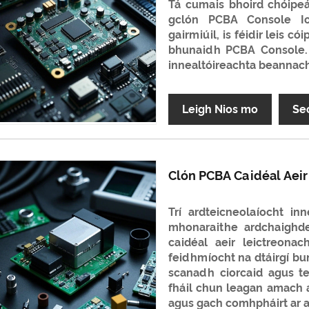
Tá cumais bhoird chóipeá
gclón PCBA Console Ion
gairmiúil, is féidir leis
bhunaidh PCBA Console. T
innealtóireachta beannac
Leigh Nios mo
Se
Clón PCBA Caidéal Aeir
Trí ardteicneolaíocht inn
mhonaraithe ardchaighd
caidéal aeir leictreonac
feidhmíocht na dtáirgí bu
scanadh ciorcaid agus te
fháil chun leagan amach a
agus gach comhpháirt ar 