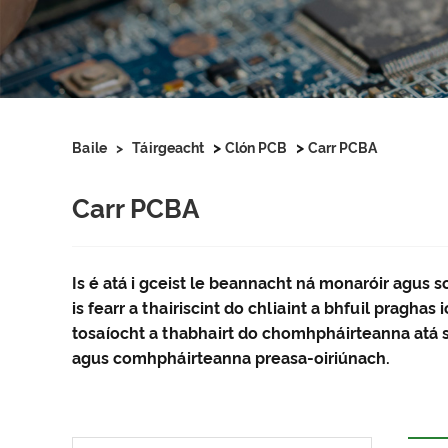
>
>
Baile
>
Táirgeacht
Clón PCB
Carr PCBA
Carr PCBA
Is é atá i gceist le beannacht ná monaróir agus s
is fearr a thairiscint do chliaint a bhfuil pragh
tosaíocht a thabhairt do chomhpháirteanna atá 
agus comhpháirteanna preasa-oiriúnach.