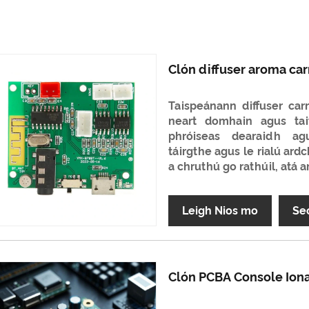
Clón diffuser aroma ca
Taispeánann diffuser ca
neart domhain agus tai
phróiseas dearaidh agu
táirgthe agus le rialú ard
a chruthú go rathúil, atá 
Leigh Nios mo
Se
Clón PCBA Console Ion