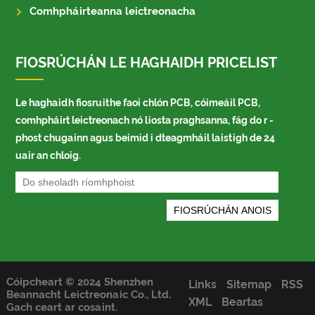
Comhpháirteanna leictreonacha
FIOSRÚCHÁN LE HAGHAIDH PRICELIST
Le haghaidh fiosruithe faoi chlón PCB, cóimeáil PCB,
comhpháirt leictreonach nó liosta praghsanna, fág do r -
phost chugainn agus beimid i dteagmháil laistigh de 24
uair an chloig.
Cóipcheart © 2024 Shenzhen
Links
Sitemap
RSS
Beannacht Leictreonaic Co., Ltd.
XML
Beartas
Gach ceart ar cosaint.