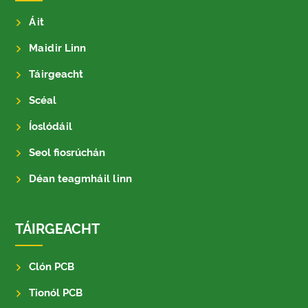
Áit
Maidir Linn
Táirgeacht
Scéal
Íoslódáil
Seol fiosrúchán
Déan teagmháil linn
TÁIRGEACHT
Clón PCB
Tionól PCB