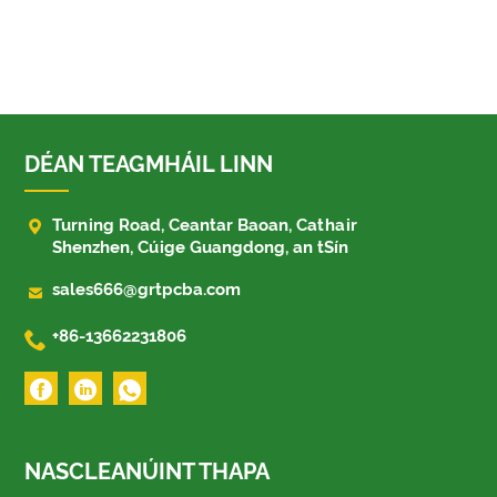
DÉAN TEAGMHÁIL LINN

Turning Road, Ceantar Baoan, Cathair
Shenzhen, Cúige Guangdong, an tSín

sales666@grtpcba.com

+86-13662231806
NASCLEANÚINT THAPA