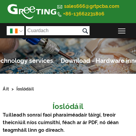

sales666@grtpcba.com
+86-13662231806


Sco

Áit
>
Íoslódáil
Íoslódáil
Tuilleadh sonraí faoi pharaiméadair táirgí, treoir
theicniúil níos cuimsithí, féach ar ár PDF, nó déan
teagmháil linn go díreach.