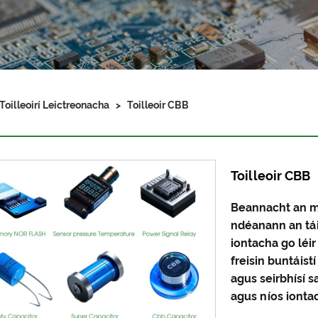
Toilleoirí Leictreonacha
>
Toilleoir CBB
Toilleoir CBB
Beannacht an m
ndéanann an tái
iontacha go léir
freisin buntáist
agus seirbhísí s
agus níos iontao