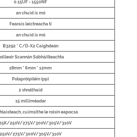
0.15UF - 1550NF
an chuid is mó
Fearais leictreacha tí
an chuid is mó
B3292 * C/D-X2 Caighdeán
oilleoir Scannán Sábháilteachta
18mm * 6mm * 12mm
Polapróipiléin (pp)
2 shnáthaid
15 milliméadar
hlaisteach, cuimsithe le roisín eapocsa
25K/250V/275V/300V/305V/310V
250V/275V/300V/305V/310V