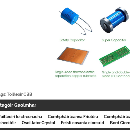
gs: Toilleoir CBB
tagóir Gaolmhar
Toilleoirí leictreonacha
Comhpháirteanna Friotóra
Comhpháirte
sheoltóir
Oscillator Crystal
Feistí cosanta ciorcaid
Bord Cior