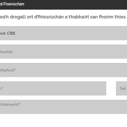
ol Fiosrúchán
odh drogall ort d’fhiosrúchán a thabhairt san fhoirm thíos. 