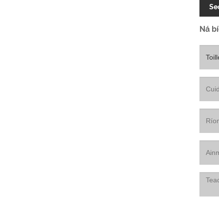
Se
Ná bí