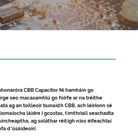
honaróra CBB Capacitor Ní hamháin go
rge seo macasamhlú go foirfe ar na tréithe
 atá ag an toilleoir bunaidh CBB, ach léiríonn sé
í iomaíocha láidre i gcostas, timthriall seachadta
aincheaptha, ag soláthar réitigh níos éifeachtaí
fa d'úsáideoirí.