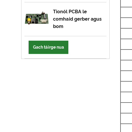
Tionól PCBA le
comhaid gerber agus
bom
Gach táirge nua