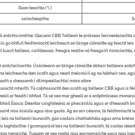
Raon teochta (℃)
saincheaptha
S
il ardchruinnithe: Glacann CBB Toilleoir le próiseas teicneolaíocht
iú go bhfuil feidhmíocht leictreach an táirge clónáilte ag teacht leis
 luach toilleas, caillteanas, freagra reatha nó freagairt minicíochta, i
 ardcháilíochta: Úsáideann an táirge clónáilte ábhair toilleora ardc
na leictreacha den scoth agus neart meicniúil ag na hábhair seo, agus
hadh a sheasamh i dtimpeallachtaí móra oibre
íocht mhaith: Tá cobhsaíocht den scoth ag toilleoir CBB agus is féid
neáil ar feadh i bhfad. Tá sé seo mar gheall ar a ardphróiseas mona
háil Éasca: Déantar caighdeánú ar phacáistiú agus ar dhearadh biorá
aint níos áisiúla agus níos gasta. Ag an am céanna, tá feidhmíocht le
 leis na toilleoirí bunaidh, gan costais chothabhála agus ama breise
s laghdaithe: I gcomparáid leis na toilleoirí bunaidh, tá costas déant
 níos iomaíche. Tugann sé seo rogha níos eacnamaíche agus níos ina