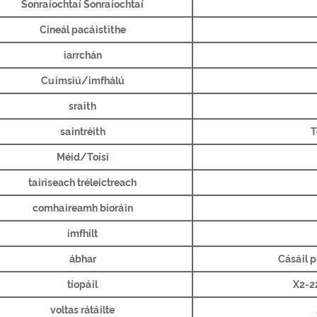
Sonraíochtaí Sonraíochtaí
Cineál pacáistithe
iarrchán
Cuimsiú/imfhálú
sraith
saintréith
T
Méid/Toisí
tairiseach tréleictreach
comhaireamh bioráin
imfhilt
ábhar
Cásáil p
tíopáil
X2-2
voltas rátáilte