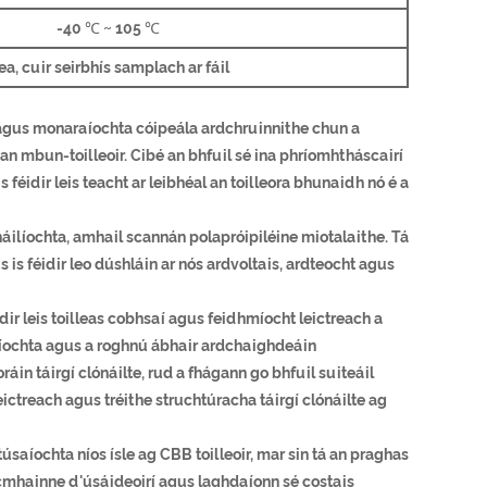
-40 ℃ ~ 105 ℃
ea, cuir seirbhís samplach ar fáil
a agus monaraíochta cóipeála ardchruinnithe chun a
 an mbun-toilleoir. Cibé an bhfuil sé ina phríomhtháscairí
s féidir leis teacht ar leibhéal an toilleora bhunaidh nó é a
háilíochta, amhail scannán polapróipiléine miotalaithe. Tá
 is féidir leo dúshláin ar nós ardvoltais, ardteocht agus
ir leis toilleas cobhsaí agus feidhmíocht leictreach a
raíochta agus a roghnú ábhair ardchaighdeáin
in táirgí clónáilte, rud a fhágann go bhfuil suiteáil
ictreach agus tréithe struchtúracha táirgí clónáilte ag
úsaíochta níos ísle ag CBB toilleoir, mar sin tá an praghas
cmhainne d'úsáideoirí agus laghdaíonn sé costais