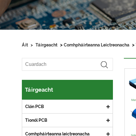
>
>
Áit
>
Táirgeacht
Comhpháirteanna Leictreonacha
Táirgeacht
Clón PCB
Tionól PCB
Comhpháirteanna leictreonacha