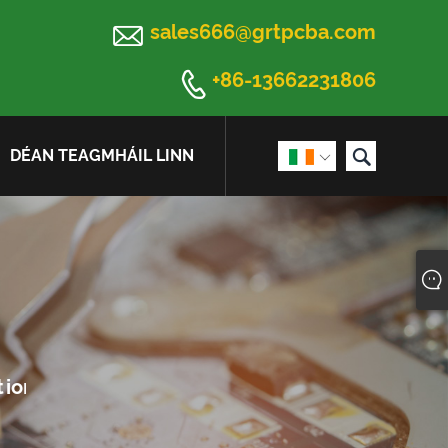

sales666@grtpcba.com

+86-13662231806

DÉAN TEAGMHÁIL LINN
