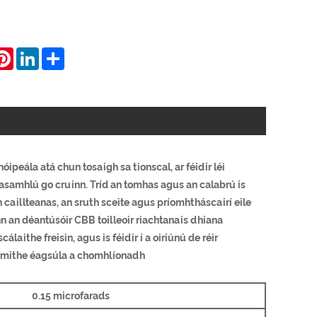
hatsApp
Pinterest
LinkedIn
Share
ipeála atá chun tosaigh sa tionscal, ar féidir léi
asamhlú go cruinn. Tríd an tomhas agus an calabrú is
n caillteanas, an sruth sceite agus príomhtháscairí eile
nn an déantúsóir CBB toilleoir riachtanais dhiana
laithe freisin, agus is féidir í a oiriúnú de réir
dhmithe éagsúla a chomhlíonadh
0.15 microfarads