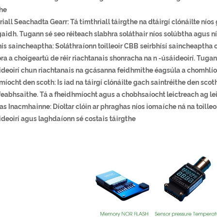
the
iall Seachadta Gearr: Tá timthriall táirgthe na dtáirgí clónáilte níos g
idh. Tugann sé seo réiteach slabhra soláthair níos solúbtha agus ní
hís saincheaptha: Soláthraíonn toilleoir CBB seirbhísí saincheaptha
ora a choigeartú de réir riachtanais shonracha na n -úsáideoirí. Tug
ideoirí chun riachtanais na gcásanna feidhmithe éagsúla a chomhlí
íocht den scoth: Is iad na táirgí clónáilte gach saintréithe den scot
eabhsaithe. Tá a fheidhmíocht agus a chobhsaíocht leictreach ag leib
s Inacmhainne: Díoltar clóin ar phraghas níos iomaíche ná na toille
deoirí agus laghdaíonn sé costais táirgthe