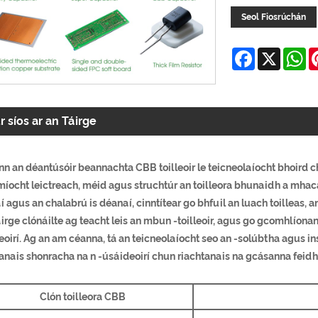
Seol Fiosrúchán
Facebook
X
W
r síos ar an Táirge
n an déantúsóir beannachta CBB toilleoir le teicneolaíocht bhoird chó
míocht leictreach, méid agus struchtúr an toilleora bhunaidh a mhac
 agus an chalabrú is déanaí, cinntítear go bhfuil an luach toilleas, a
irge clónáilte ag teacht leis an mbun -toilleoir, agus go gcomhlíona
oirí. Ag an am céanna, tá an teicneolaíocht seo an -solúbtha agus inscá
tanais shonracha na n -úsáideoirí chun riachtanais na gcásanna fei
Clón toilleora CBB