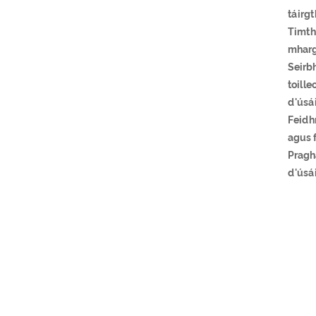
táirg
Timthr
mharga
Seirb
toille
d'úsá
Feidhm
agus f
Pragha
d'úsái