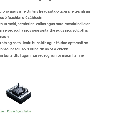
iorra agus is féidir leis freagairt go tapa ar éileamh an
os éifeachtaí d'úsáideoirí
 chun méid, acmhainn, voltas agus paraiméadair eile an
ann sé seo rogha níos pearsantaithe agus níos solúbtha
onadh
h atá ag na toilleoirí bunaidh agus tá siad optamaithe
héal na toilleoirí bunaidh nó os a chionn
oirí bunaidh. Tugann sé seo rogha níos inacmhainne