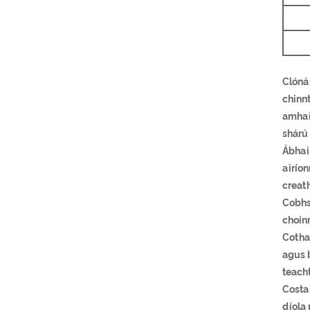
Clóná
chinnt
amhail
shárú
Ábhair
airíon
creat
Cobhsa
choin
Cothab
agus b
teacht
Costai
díola