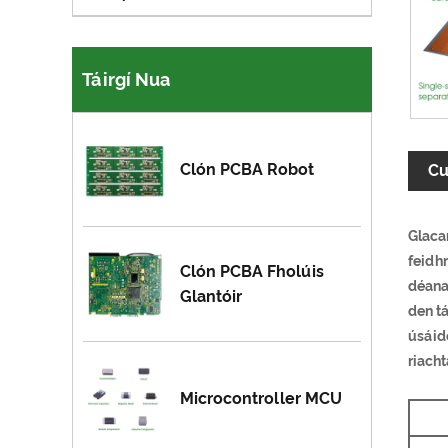
Táirgí Nua
Clón PCBA Robot
Cu
Glacan
feidh
Clón PCBA Fholúis
déanaí
Glantóir
den tá
úsáide
riach
Microcontroller MCU