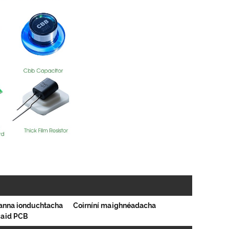
anna ionduchtacha
Coirníní maighnéadacha
caid PCB