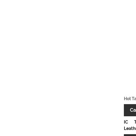
Hot Ta
Ca
IC
Leath